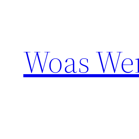
Aller
au
contenu
Woas We