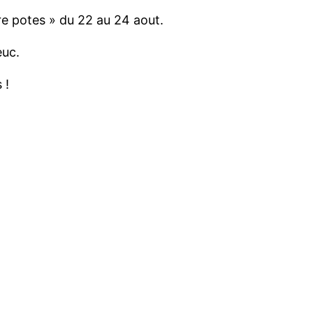
tre potes » du 22 au 24 aout.
euc.
 !