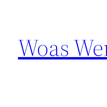
Aller
au
contenu
Woas We