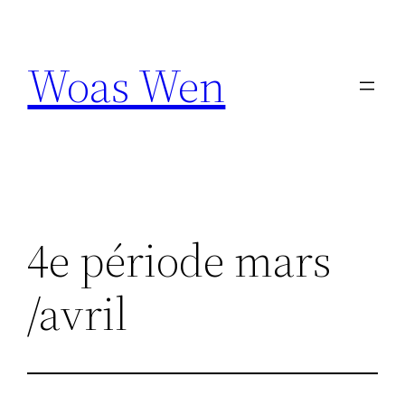
Aller
au
Woas Wen
contenu
4e période mars
/avril