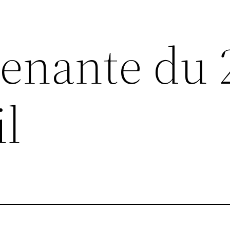
renante du 
il