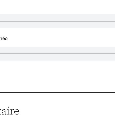
théo
aire