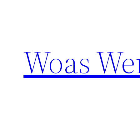
Aller
au
contenu
Woas We