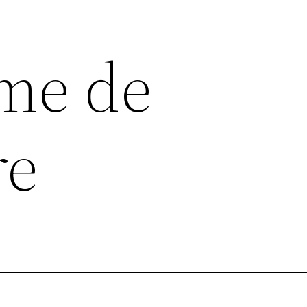
me de
re