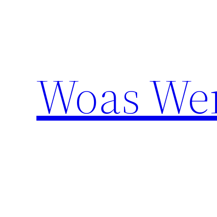
Aller
au
contenu
Woas We