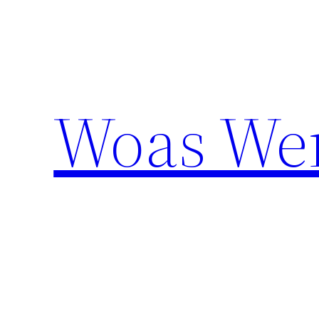
Aller
au
contenu
Woas We